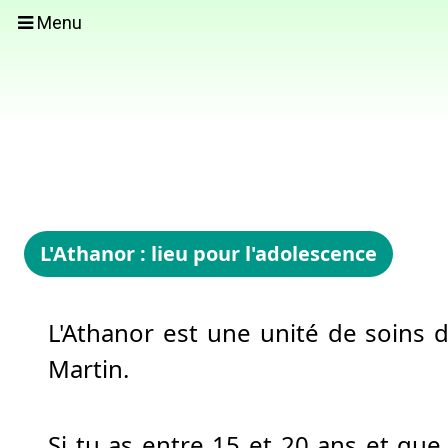
Menu
L'Athanor : lieu pour l'adolescence
L'Athanor est une unité de soins d
Martin.
Si tu as entre 15 et 20 ans et q